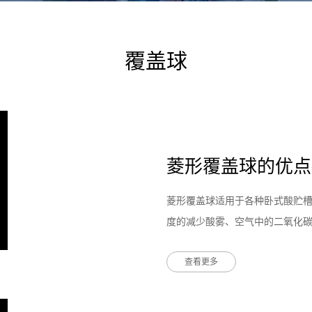
覆盖球
菱形覆盖球的优点
菱形覆盖球适用于各种卧式酸贮
度的减少酸雾、空气中的二氧化
源，净化环境的作用。广泛应用
查看更多
石油、化工、氯碱、煤气、冶炼
理中的凝储水箱和除盐水箱；菱
化碳和氧对水质的污染。菱形覆