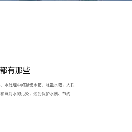
都有那些
槽、水处理中的凝储水箱、除盐水箱，大程
碳和氧对水的污染，达到保护水质、节约能
于电力系统浓盐酸及凝结水箱的密封材料；
、环保、电力等企业各种卧式酸贮槽；水处
形覆盖球大程度的减少酸雾，空气中的二氧
盖球分为带边菱形覆盖球与不带边菱形覆盖