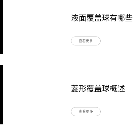
球两种型号，带边菱形覆盖球具
盖效果好、使用寿命长等特点。
液面覆盖球有哪些
挥发，菱形覆盖球保护操作人员
质的污染，菱形覆盖球有效提高
查看更多
菱形覆盖球概述
查看更多