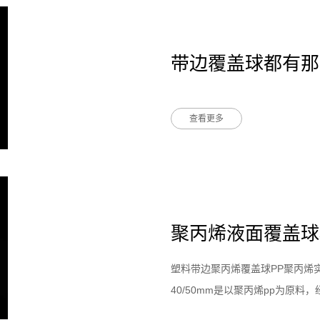
带边覆盖球都有那
查看更多
聚丙烯液面覆盖球
塑料带边聚丙烯覆盖球PP聚丙烯
40/50mm是以聚丙烯pp为原
液面覆盖球具有重心稳定，边与边重