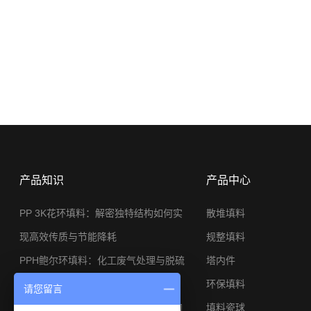
产品知识
产品中心
PP 3K花环填料：解密独特结构如何实
散堆填料
现高效传质与节能降耗
规整填料
PPH鲍尔环填料：化工废气处理与脱硫
塔内件
系统的节能利器
环保填料
请您留言
φ25金属矩鞍环：小塔径高分离工况的
填料瓷球