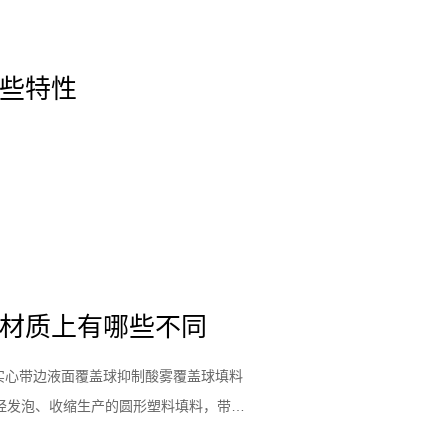
些特性
材质上有哪些不同
实心带边液面覆盖球抑制酸雾覆盖球填料
料，经发泡、收缩生产的圆形塑料填料，带边
叠...