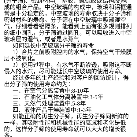
(分子筛)、密封材料(丁基胶、聚硫胶或结构胶)构
成的组合产品。中空玻璃的构成中，玻璃和铝框通
常是十分稳定的，中空玻璃的寿命取决于分子筛和
密封材料的寿命。分子筛在中空玻璃中吸潮湿空
气，仔细看看铝隔条，能看到上面有很多规则排列
的细小圆孔，分子筛通过圆孔，可以吸收进入中空
玻璃层的湿气，或者是水蒸气
如何延长中空玻璃分子筛的寿命
1）合片之前吸附腔内的水气，保持空气干燥膜
层不被氧化。
2）使用过程中，有水气不断渗透，吸附这不断
侵入的水汽，尽可能延长中空玻璃的使用寿命。
经过多年的生产经验和对客户的回访统计，得
出分子筛的使用寿命约为：
一、在空气分离装置中
:8-10年
二、石油化工气体分离装置中
:3-5年
三、天然气处理装置中
:5-8年
四、液体产品干燥装置中
:1-3年
如能正确的再生分子筛，再生分子筛同新鲜的
一样，其吸附性能和机械性能的衰减和老化是低
的，这样分子筛的使用寿命就可以大大的增长很
多。