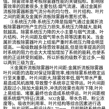
值。除雾效率是考核除雾器性能的关键指标。影响除
雾效率的因素很多,主要包括:烟气流速、通过金属折
流板除雾器断面气流分布的均匀性、叶片结构、叶片
之间的距离及金属折流板除雾器布置形式等。
③系统压力降:系统压力降是指烟气通过金属折流
板除雾器时所产生的压力损失,系统压力降越大,能耗
就越高。除雾系统压力降的大小主要与烟气流速、叶
片结构、叶片间距及烟气带水负荷等因素有关。当金
属折流板除雾器叶片上结垢严重时系统压力降会明显
提高。一般级数越多除雰效率越高,但是效率提高的同
时系统的阻力也会大大增加增加了系统的能耗,也使系
统的正运转受到威胁。所以折板的级数不宜过多,一般
以两到三级为宜。
④金属折流板除雾器叶片间距:金属折流板除雾器
叶片间距的选取对保证除雾效率,维持除雾系统稳定运
行至关重要。叶片间距大,除雾效率低,烟气带水严重,
易造成风机故障,导致整个系统非正常停运。叶片间距
选取过小,除加大能耗外,冲洗的效果也有所下降,叶片
上易结垢、堵塞,最终也会造成系统停运。叶片间距根
据系统烟气特征(流速、SO2含量、带水负荷、粉尘浓
度等)、吸收剂利用率、叶片结构等综合因素进行选
取。叶片间距一般设计在5-75mm。目前脱硫系统中最