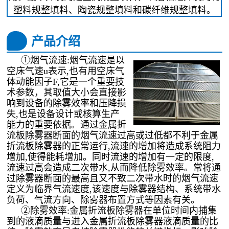
塑料规整填料、陶瓷规整填料和碳纤维规整填料。
产品介绍
①烟气流速:烟气流速是以
空床气速u表示,也有用空床气
体动能因子F,它是一个重要技
术参数，其取值大小会直接影
响到设备的除雾效率和压降损
失,也是设备设计或核算生产
能力的重要依据。通过金属折
流板除雾器断面的烟气流速过高或过低都不利于金属
折流板除雾器的正常运行,流速的增加将造成系统阻力
增加,使得能耗增加。同时流速的增加有一定的限度,
流速过高会造成二次带水,从而降低除雾效率。常将通
过除雾器断面的最高且又不致二次带水时的烟气流速
定义为临界气流速度,该速度与除雾器结构、系统带水
负荷、气流方向、除雾器布置方式等因素有关。
②除雾效率:金属折流板除雾器在单位时间内捕集
到的液滴质量与进入金属折流板除雾器液滴质量的比